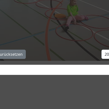
m 27.04.2024 war wieder ein voller Erfolg73 Kinder und Ju
anwesendend Eltern ihr Können gezeigt.Die kleineren Kin
ntes und ehrgeiziges Training erreichen können.mit sportl
4.2025 statt
Anz
urücksetzen