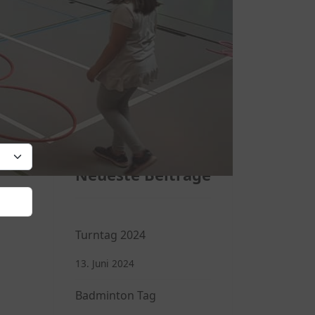
gendliche haben in 5 Altersgruppen ihre
der haben auch mit Spannung gesehen was
ichen Grüßeneuere Übungsleitergleich
eige #
Neueste Beiträge
Turntag 2024
13. Juni 2024
Badminton Tag