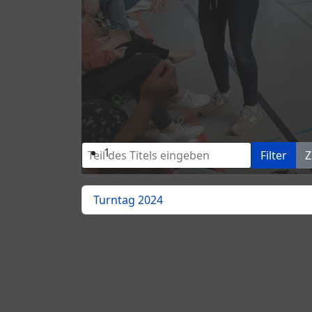
Turntag 2024
der Turntag des Turnverein Mainstockheim a
Übungen absolviert und den begeisterten 
die jugendlichen Turnerinnen durch konsta
vormerken: der Turntag 2025 findet am 26.0
0
Teil des Titels eingeben
1
Filter
Z
Turntag 2024